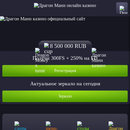
8 500 000 RUB
Получи 300FS + 250% на FD
Регистрация
Актуальное зеркало на сегодня
Зеркало