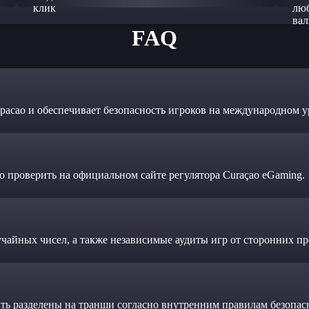
FAQ
расао и обеспечивает безопасность игроков на международном у
о проверить на официальном сайте регулятора Curaçao eGaming.
айных чисел, а также независимые аудиты игр от сторонних пр
ыть разделены на транши согласно внутренним правилам безопас