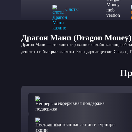
Слоты
Драгон Мани (Dragon Money)
Драгон Мани — это лицензированное онлайн-казино, работа
депозиты и быстрые выплаты. Благодаря лицензии Curaçao, D
Пр
Непрерывная поддержка
Постоянные акции и турниры