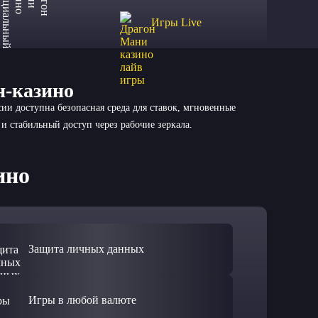
Игры Live
н-казино
и доступна безопасная среда для ставок, мгновенные
и стабильный доступ через рабочие зеркала.
ино
Защита личных данных
Игры в любой валюте