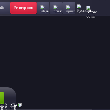
ойти
Регистрация