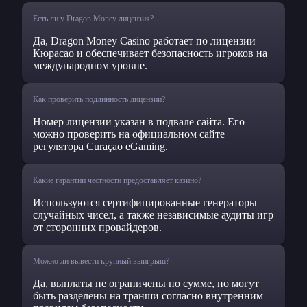
Есть ли у Dragon Money лицензия?
Да, Dragon Money Casino работает по лицензии
Кюрасао и обеспечивает безопасность игроков на
международном уровне.
Как проверить подлинность лицензии?
Номер лицензии указан в подвале сайта. Его
можно проверить на официальном сайте
регулятора Curaçao eGaming.
Какие гарантии честности предоставляет казино?
Используются сертифицированные генераторы
случайных чисел, а также независимые аудиты игр
от сторонних провайдеров.
Можно ли вывести крупный выигрыш?
Да, выплаты не ограничены по сумме, но могут
быть разделены на транши согласно внутренним