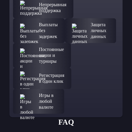
Непрерывная
поддержка
Выплаты
Защита
без
личных
задержек
данных
Постоянные
акции и
турниры
Регистрация
в один клик
Игры в
любой
валюте
FAQ