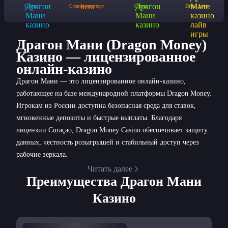
Слоты
Ставки на спорт
Столы
Игры Live
Драгон Мани (Dragon Money)
Казино — лицензированное
онлайн-казино
Драгон Мани — это лицензированное онлайн-казино,
работающее на базе международной платформы Dragon Money.
Игрокам из России доступна безопасная среда для ставок,
мгновенные депозиты и быстрые выплаты. Благодаря
лицензии Curaçao, Dragon Money Casino обеспечивает защиту
данных, честность розыгрышей и стабильный доступ через
рабочие зеркала.
Читать далее
Преимущества Драгон Мани
Казино