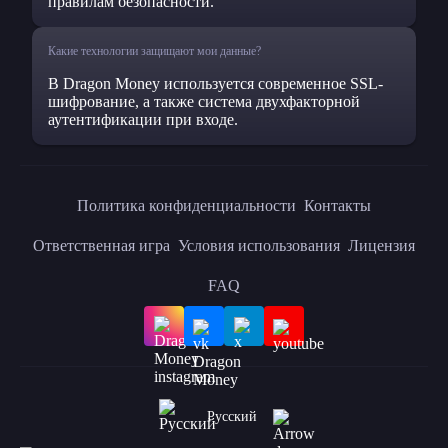
правилам безопасности.
Какие технологии защищают мои данные?
В Dragon Money используется современное SSL-
шифрование, а также система двухфакторной
аутентификации при входе.
Политика конфиденциальности
Контакты
Ответственная игра
Условия использования
Лицензия
FAQ
Русский