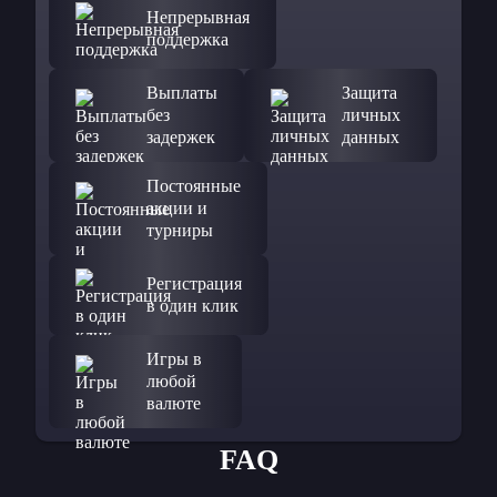
Непрерывная
поддержка
Выплаты
Защита
без
личных
задержек
данных
Постоянные
акции и
турниры
Регистрация
в один клик
Игры в
любой
валюте
FAQ