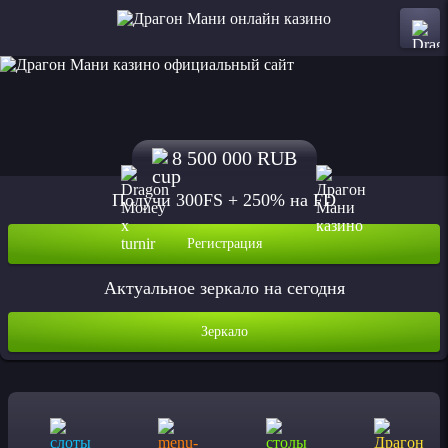
8 500 000 RUB
Получи 300FS + 250% на FD
Регистрация
Актуальное зеркало на сегодня
Зеркало