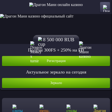
8 500 000 RUB
Получи 300FS + 250% на FD
Регистрация
Актуальное зеркало на сегодня
Зеркало