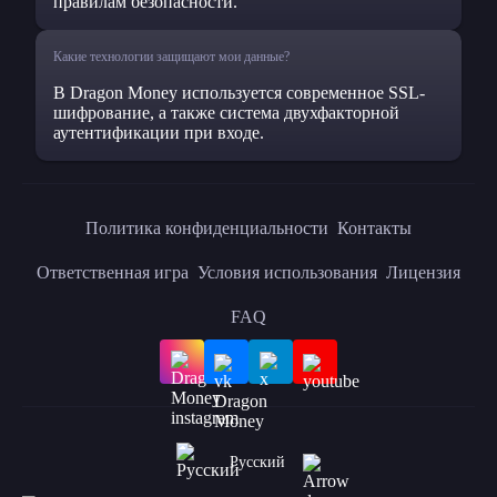
правилам безопасности.
Какие технологии защищают мои данные?
В Dragon Money используется современное SSL-
шифрование, а также система двухфакторной
аутентификации при входе.
Политика конфиденциальности
Контакты
Ответственная игра
Условия использования
Лицензия
FAQ
Русский