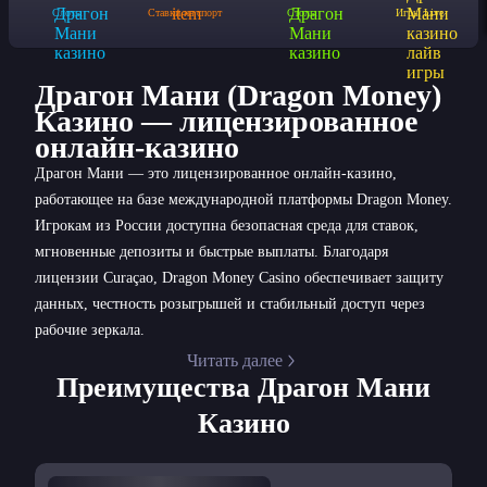
Слоты
Ставки на спорт
Столы
Игры Live
Драгон Мани (Dragon Money)
Казино — лицензированное
онлайн-казино
Драгон Мани — это лицензированное онлайн-казино,
работающее на базе международной платформы Dragon Money.
Игрокам из России доступна безопасная среда для ставок,
мгновенные депозиты и быстрые выплаты. Благодаря
лицензии Curaçao, Dragon Money Casino обеспечивает защиту
данных, честность розыгрышей и стабильный доступ через
рабочие зеркала.
Читать далее
Преимущества Драгон Мани
Казино