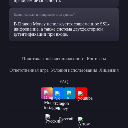
правилам безопасности.
Какие технологии защищают мои данные?
В Dragon Money используется современное SSL-
шифрование, а также система двухфакторной
аутентификации при входе.
Политика конфиденциальности
Контакты
Ответственная игра
Условия использования
Лицензия
FAQ
Русский