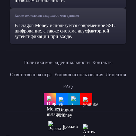
правилам безопасности.
Какие технологии защищают мои данные?
В Dragon Money используется современное SSL-
шифрование, а также система двухфакторной
аутентификации при входе.
Политика конфиденциальности
Контакты
Ответственная игра
Условия использования
Лицензия
FAQ
Русский