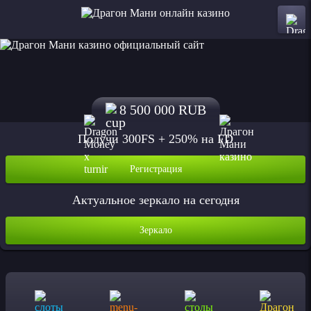
8 500 000 RUB
Получи 300FS + 250% на FD
Регистрация
Актуальное зеркало на сегодня
Зеркало