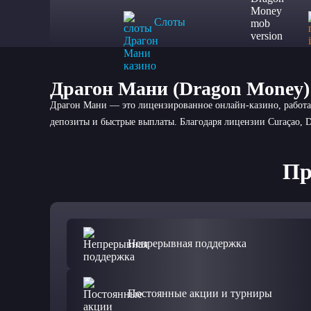
Слоты
Драгон Мани (Dragon Money)
Драгон Мани — это лицензированное онлайн-казино, работа
депозиты и быстрые выплаты. Благодаря лицензии Curaçao, D
Пр
Непрерывная поддержка
Постоянные акции и турниры