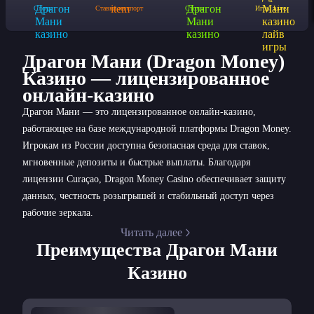
Слоты
Ставки на спорт
Столы
Игры Live
Драгон Мани (Dragon Money)
Казино — лицензированное
онлайн-казино
Драгон Мани — это лицензированное онлайн-казино,
работающее на базе международной платформы Dragon Money.
Игрокам из России доступна безопасная среда для ставок,
мгновенные депозиты и быстрые выплаты. Благодаря
лицензии Curaçao, Dragon Money Casino обеспечивает защиту
данных, честность розыгрышей и стабильный доступ через
рабочие зеркала.
Читать далее
Преимущества Драгон Мани
Казино