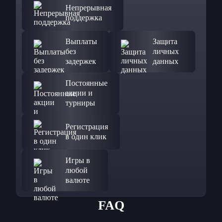
Непрерывная
поддержка
Выплаты
Защита
без
личных
задержек
данных
Постоянные
акции и
турниры
Регистрация
в один клик
Игры в
любой
валюте
FAQ