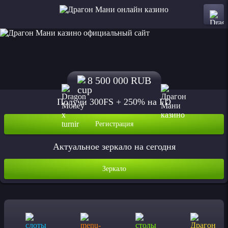
8 500 000 RUB
Получи 300FS + 250% на FD
Регистрация
Актуальное зеркало на сегодня
Зеркало