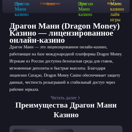
Слоты
Ставки на спорт
Столы
Игры Live
Драгон Мани (Dragon Money)
Казино — лицензированное
онлайн-казино
Драгон Мани — это лицензированное онлайн-казино,
работающее на базе международной платформы Dragon Money.
Игрокам из России доступна безопасная среда для ставок,
мгновенные депозиты и быстрые выплаты. Благодаря
лицензии Curaçao, Dragon Money Casino обеспечивает защиту
данных, честность розыгрышей и стабильный доступ через
рабочие зеркала.
Читать далее
Преимущества Драгон Мани
Казино